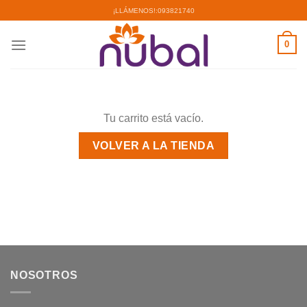
Saltar
¡LLÁMENOS!:
093821740
al
contenido
0
Tu carrito está vacío.
VOLVER A LA TIENDA
NOSOTROS