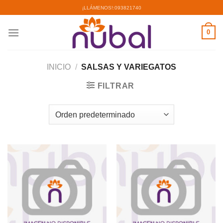
Saltar
¡LLÁMENOS!:
093821740
al
contenido
0
INICIO
/
SALSAS Y VARIEGATOS
FILTRAR