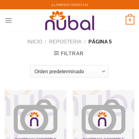
Saltar
¡LLÁMENOS!:
093821740
al
contenido
0
INICIO
/
REPOSTERIA
/
PÁGINA 5
FILTRAR