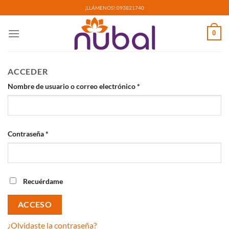
Saltar
¡LLÁMENOS!:
093821740
al
contenido
0
ACCEDER
Nombre de usuario o correo electrónico
*
Contraseña
*
Recuérdame
ACCESO
¿Olvidaste la contraseña?