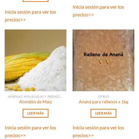
Inicia sesión para ver los
Inicia sesión para ver los
precios
>>
precios
>>
HARINAS, MOLIENDAS Y PREMEZCLAS
OTROS
Almidón de Maíz
Ananá para rellenos x 1kg
LEER MÁS
LEER MÁS
Inicia sesión para ver los
Inicia sesión para ver los
precios
>>
precios
>>