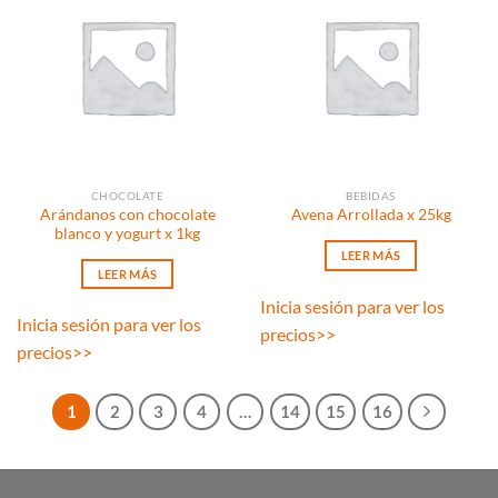
CHOCOLATE
BEBIDAS
Arándanos con chocolate
Avena Arrollada x 25kg
blanco y yogurt x 1kg
LEER MÁS
LEER MÁS
Inicia sesión para ver los
Inicia sesión para ver los
precios
>>
precios
>>
1
2
3
4
…
14
15
16