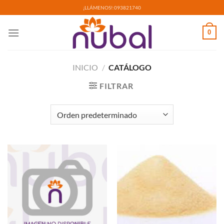
Saltar
¡LLÁMENOS!:
093821740
al
contenido
0
INICIO
/
CATÁLOGO
FILTRAR