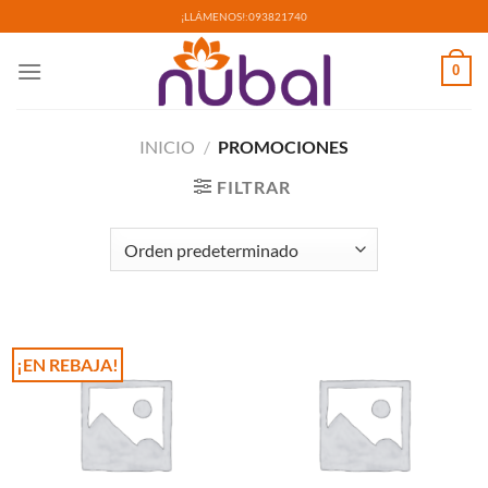
Saltar
¡LLÁMENOS!:
093821740
al
contenido
0
INICIO
/
PROMOCIONES
FILTRAR
¡EN REBAJA!