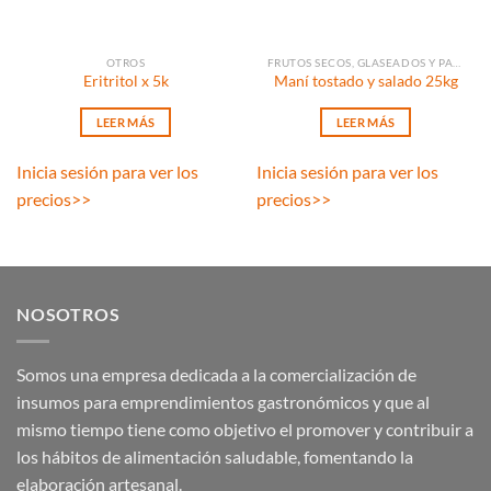
OTROS
FRUTOS SECOS, GLASEADOS Y PASAS
Eritritol x 5k
Maní tostado y salado 25kg
LEER MÁS
LEER MÁS
Inicia sesión para ver los
Inicia sesión para ver los
precios
>>
precios
>>
NOSOTROS
Somos una empresa dedicada a la comercialización de
insumos para emprendimientos gastronómicos y que al
mismo tiempo tiene como objetivo el promover y contribuir a
los hábitos de alimentación saludable, fomentando la
elaboración artesanal.