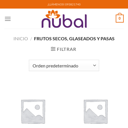
Saltar
¡LLÁMENOS!:
093821740
al
contenido
0
INICIO
/
FRUTOS SECOS, GLASEADOS Y PASAS
FILTRAR