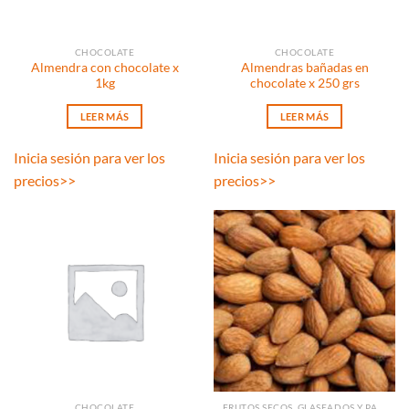
CHOCOLATE
CHOCOLATE
Almendra con chocolate x
Almendras bañadas en
1kg
chocolate x 250 grs
LEER MÁS
LEER MÁS
Inicia sesión para ver los
Inicia sesión para ver los
precios
>>
precios
>>
CHOCOLATE
FRUTOS SECOS, GLASEADOS Y PASAS