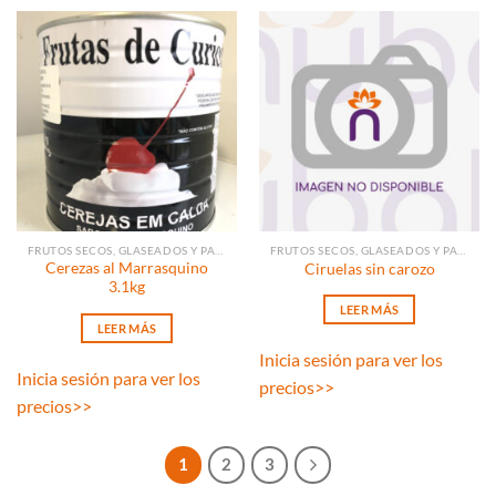
FRUTOS SECOS, GLASEADOS Y PASAS
FRUTOS SECOS, GLASEADOS Y PASAS
Cerezas al Marrasquino
Ciruelas sin carozo
3.1kg
LEER MÁS
LEER MÁS
Inicia sesión para ver los
Inicia sesión para ver los
precios
>>
precios
>>
1
2
3