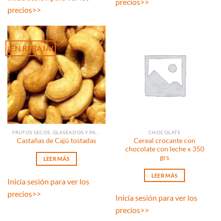
precios
>>
precios
>>
¡EN REBAJA!
FRUTOS SECOS, GLASEADOS Y PASAS
CHOCOLATE
Cereal crocante con
Castañas de Cajú tostadas
chocolate con leche x 350
grs
LEER MÁS
LEER MÁS
Inicia sesión para ver los
precios
>>
Inicia sesión para ver los
precios
>>