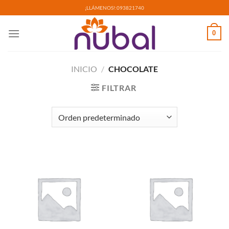
Saltar
¡LLÁMENOS!:
093821740
al
contenido
0
INICIO
/
CHOCOLATE
FILTRAR