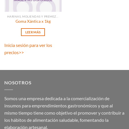
HARINAS, MOLIENDAS Y PREMEZCLAS
Goma Xántica x 1kg
LEER MÁS
Inicia sesión para ver los
precios
>>
NOSOTROS
Somos una empresa dedicada a la comercialización de
insumos para emprendimientos gastronómicos y que al
mismo tiempo tiene como objetivo el promover y contribuir a
los hábitos de alimentación saludable, fomentando la
elaboración artesanal.