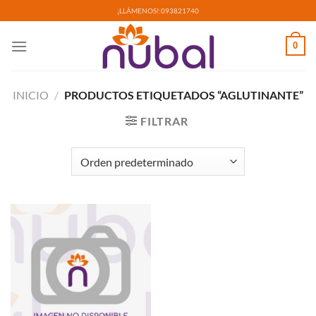
Saltar
¡LLÁMENOS!:
093821740
al
contenido
0
INICIO
/
PRODUCTOS ETIQUETADOS “AGLUTINANTE”
FILTRAR