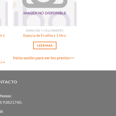
ESENCIAS Y COLORANTES
o x
Esencia de Frutilla x 1 litro
LEER MÁS
Inicia sesión para ver los precios
>>
s
>>
NTACTO
éfonos:
8 93821740
.
l: