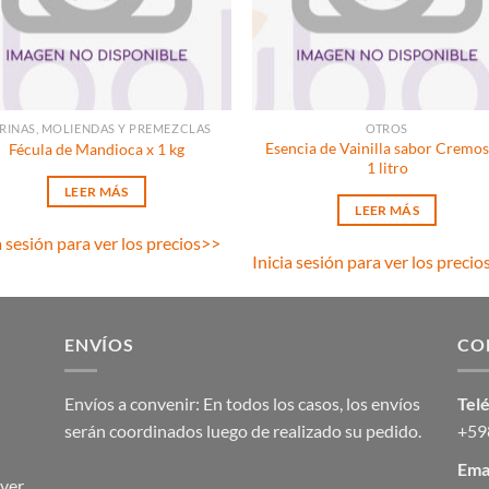
RINAS, MOLIENDAS Y PREMEZCLAS
OTROS
Esencia de Vainilla sabor Cremos
Fécula de Mandioca x 1 kg
1 litro
LEER MÁS
LEER MÁS
a sesión para ver los precios
>>
Inicia sesión para ver los precio
ENVÍOS
CO
Envíos a convenir: En todos los casos, los envíos
Tel
serán coordinados luego de realizado su pedido.
+59
Emai
ver