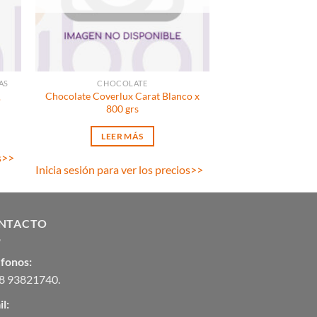
AS
CHOCOLATE
Chocolate Coverlux Carat Blanco x
.
800 grs
LEER MÁS
s
>>
Inicia sesión para ver los precios
>>
NTACTO
éfonos:
8 93821740
.
l: