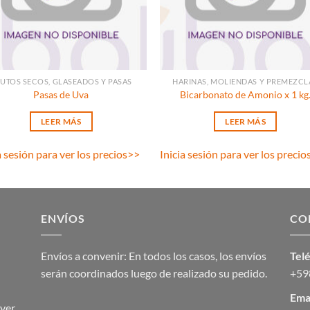
UTOS SECOS, GLASEADOS Y PASAS
HARINAS, MOLIENDAS Y PREMEZCL
Pasas de Uva
Bicarbonato de Amonio x 1 kg
LEER MÁS
LEER MÁS
a sesión para ver los precios
>>
Inicia sesión para ver los precio
ENVÍOS
CO
Envíos a convenir: En todos los casos, los envíos
Tel
serán coordinados luego de realizado su pedido.
+59
Emai
ver