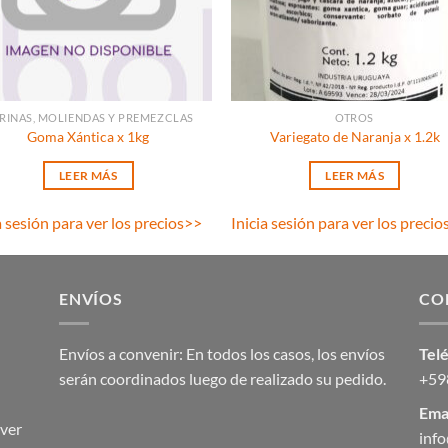
RINAS, MOLIENDAS Y PREMEZCLAS
OTROS
Goma Xántica x 1kg
Variegato de Naranja x 1.2k
LEER MÁS
LEER MÁS
a sesión para ver los precios
>>
Inicia sesión para ver los precio
ENVÍOS
CO
Envíos a convenir: En todos los casos, los envíos
Tel
serán coordinados luego de realizado su pedido.
+59
Emai
ver
inf