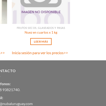
FRUTOS SECOS, GLASEADOS Y PASAS
Nuez en cuartos x 1 kg
LEER MÁS
s
>>
Inicia sesión para ver los precios
>>
NTACTO
éfonos:
8 93821740
.
l:
o@nubaluruguay.com