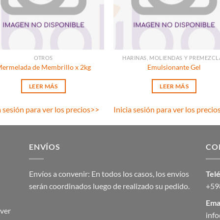
OTROS
HARINAS, MOLIENDAS Y PREMEZCL
ermelada de Membrillo x 2kg
Emulsionante Gel
LEER MÁS
LEER MÁS
a sesión para ver los precios
>>
Inicia sesión para ver los precio
ENVÍOS
CO
Envíos a convenir: En todos los casos, los envíos
Tel
serán coordinados luego de realizado su pedido.
+59
Emai
ver
inf