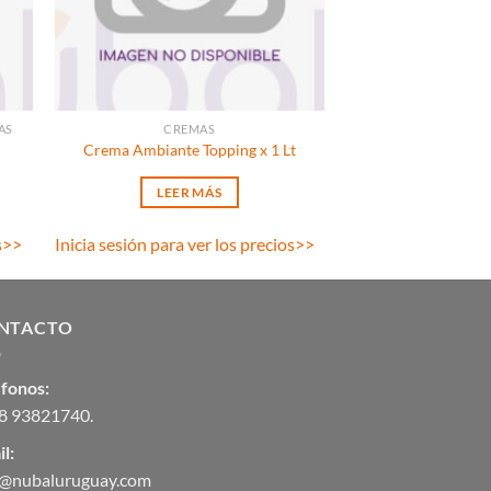
AS
CREMAS
Crema Ambiante Topping x 1 Lt
LEER MÁS
s
>>
Inicia sesión para ver los precios
>>
NTACTO
éfonos:
8 93821740
.
l:
o@nubaluruguay.com